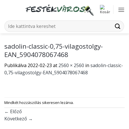
Skip
to
content
Keresés
a
következőre:
sadolin-classic-0,75-vilagostolgy-
EAN_5904078067468
Publikálva
2022-02-23
at
2560 × 2560
in
sadolin-classic-
0,75-vilagostolgy-EAN_5904078067468
Mindkét hozzászólás sikeresen lezárva.
←
Előző
Következő
→