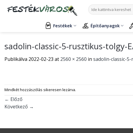
Skip
Keresés
to
a
content
következőre:
Festékek
Építőanyagok
sadolin-classic-5-rusztikus-tolg
Publikálva
2022-02-23
at
2560 × 2560
in
sadolin-classic-
Mindkét hozzászólás sikeresen lezárva.
←
Előző
Következő
→