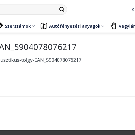
S
Szerszámok
Autófényezési anyagok
Vegyiá
y-EAN_5904078076217
5-rusztikus-tolgy-EAN_5904078076217