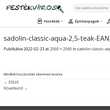
Skip
Keresés
to
a
content
következőre:
Festékek
Építőanyagok
sadolin-classic-aqua-2,5-teak-E
Publikálva
2022-02-23
at
2560 × 2560
in
sadolin-classic-
Mindkét hozzászólás sikeresen lezárva.
←
Előző
Következő
→