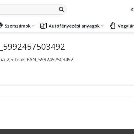
S
Szerszámok
Autófényezési anyagok
Vegyiá
AN_5992457503492
aqua-2,5-teak-EAN_5992457503492