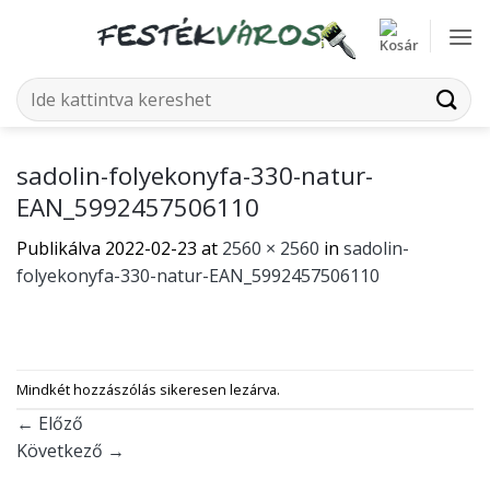
Skip
to
content
Keresés
a
következőre:
sadolin-folyekonyfa-330-natur-
EAN_5992457506110
Publikálva
2022-02-23
at
2560 × 2560
in
sadolin-
folyekonyfa-330-natur-EAN_5992457506110
Mindkét hozzászólás sikeresen lezárva.
←
Előző
Következő
→