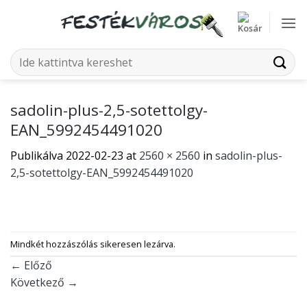
Skip
to
content
Keresés
a
következőre:
sadolin-plus-2,5-sotettolgy-
EAN_5992454491020
Publikálva
2022-02-23
at
2560 × 2560
in
sadolin-plus-
2,5-sotettolgy-EAN_5992454491020
Mindkét hozzászólás sikeresen lezárva.
←
Előző
Következő
→