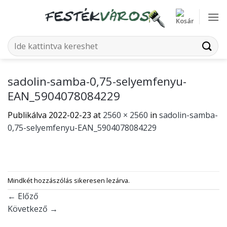
Skip
to
content
Keresés
a
következőre:
sadolin-samba-0,75-selyemfenyu-
EAN_5904078084229
Publikálva
2022-02-23
at
2560 × 2560
in
sadolin-samba-
0,75-selyemfenyu-EAN_5904078084229
Mindkét hozzászólás sikeresen lezárva.
←
Előző
Következő
→