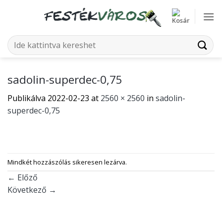
Skip
to
content
Keresés
a
következőre:
sadolin-superdec-0,75
Publikálva
2022-02-23
at
2560 × 2560
in
sadolin-
superdec-0,75
Mindkét hozzászólás sikeresen lezárva.
←
Előző
Következő
→