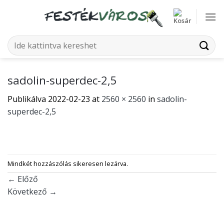
Skip
to
content
Keresés
a
következőre:
sadolin-superdec-2,5
Publikálva
2022-02-23
at
2560 × 2560
in
sadolin-
superdec-2,5
Mindkét hozzászólás sikeresen lezárva.
←
Előző
Következő
→