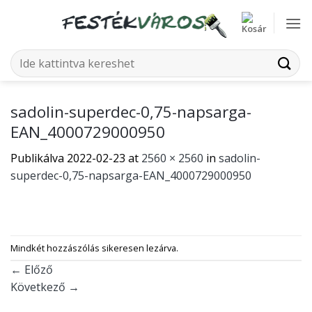
Skip
to
content
Keresés
a
következőre:
sadolin-superdec-0,75-napsarga-
EAN_4000729000950
Publikálva
2022-02-23
at
2560 × 2560
in
sadolin-
superdec-0,75-napsarga-EAN_4000729000950
Mindkét hozzászólás sikeresen lezárva.
←
Előző
Következő
→