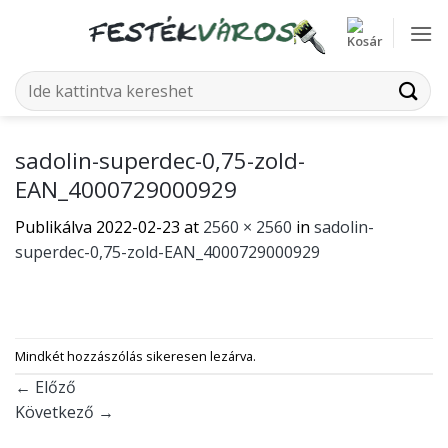
Skip
to
content
Keresés
a
következőre:
sadolin-superdec-0,75-zold-
EAN_4000729000929
Publikálva
2022-02-23
at
2560 × 2560
in
sadolin-
superdec-0,75-zold-EAN_4000729000929
Mindkét hozzászólás sikeresen lezárva.
←
Előző
Következő
→