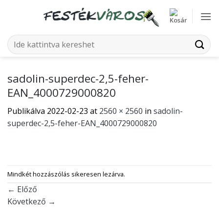
Skip
to
content
Keresés
a
következőre:
sadolin-superdec-2,5-feher-
EAN_4000729000820
Publikálva
2022-02-23
at
2560 × 2560
in
sadolin-
superdec-2,5-feher-EAN_4000729000820
Mindkét hozzászólás sikeresen lezárva.
←
Előző
Következő
→