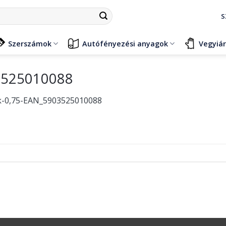
S
Szerszámok
Autófényezési anyagok
Vegyiá
03525010088
kk-0,75-EAN_5903525010088