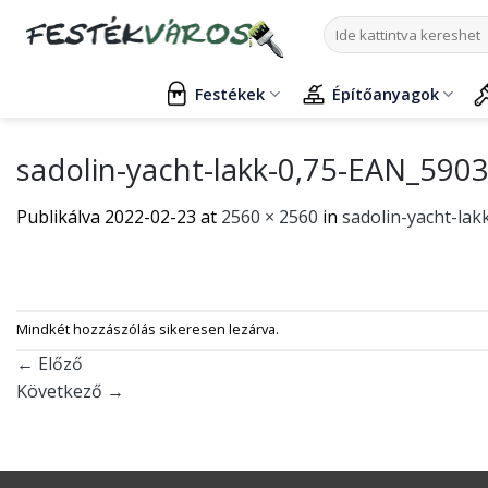
Skip
Keresés
to
a
content
következőre:
Festékek
Építőanyagok
sadolin-yacht-lakk-0,75-EAN_59
Publikálva
2022-02-23
at
2560 × 2560
in
sadolin-yacht-la
Mindkét hozzászólás sikeresen lezárva.
←
Előző
Következő
→