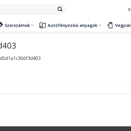
S
Szerszámok
Autófényezési anyagok
Vegyiá
d403
2d5d1a1c366f3d403