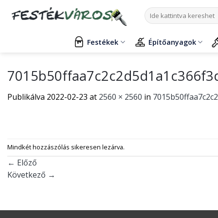
Skip
Keresés
to
a
content
következőre:
Festékek
Építőanyagok
7015b50ffaa7c2c2d5d1a1c366f3
Publikálva
2022-02-23
at
2560 × 2560
in
7015b50ffaa7c2c
Mindkét hozzászólás sikeresen lezárva.
←
Előző
Következő
→