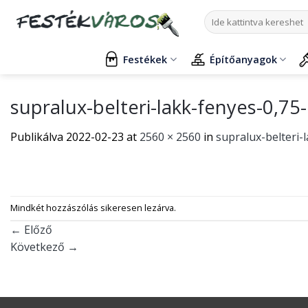
Skip
Keresés
to
a
content
következőre:
Festékek
Építőanyagok
supralux-belteri-lakk-fenyes-0,
Publikálva
2022-02-23
at
2560 × 2560
in
supralux-belteri
Mindkét hozzászólás sikeresen lezárva.
←
Előző
Következő
→