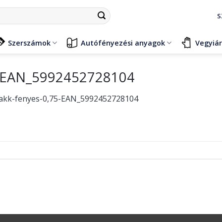
S
Szerszámok
Autófényezési anyagok
Vegyiá
75-EAN_5992452728104
-lakk-fenyes-0,75-EAN_5992452728104