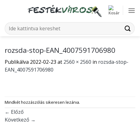
Skip
to
content
Keresés
a
következőre:
rozsda-stop-EAN_4007591706980
Publikálva
2022-02-23
at
2560 × 2560
in
rozsda-stop-
EAN_4007591706980
Mindkét hozzászólás sikeresen lezárva.
←
Előző
Következő
→