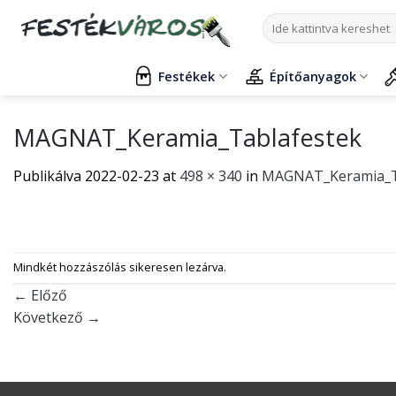
Skip
Keresés
to
a
content
következőre:
Festékek
Építőanyagok
MAGNAT_Keramia_Tablafestek
Publikálva
2022-02-23
at
498 × 340
in
MAGNAT_Keramia_T
Mindkét hozzászólás sikeresen lezárva.
←
Előző
Következő
→