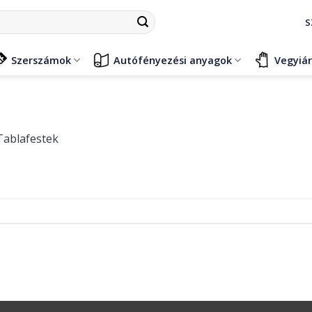
S
Szerszámok
Autófényezési anyagok
Vegyiá
ablafestek