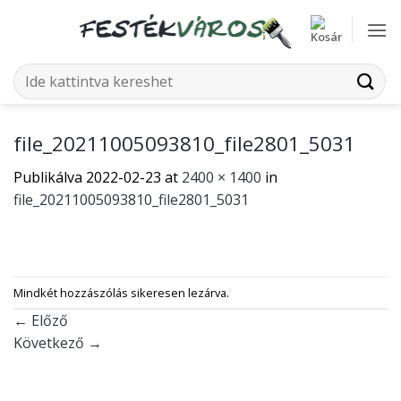
Skip
to
content
Keresés
a
következőre:
file_20211005093810_file2801_5031
Publikálva
2022-02-23
at
2400 × 1400
in
file_20211005093810_file2801_5031
Mindkét hozzászólás sikeresen lezárva.
←
Előző
Következő
→