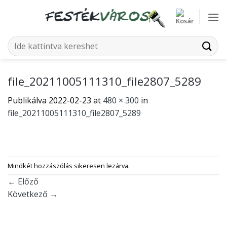
Skip
to
content
Keresés
a
következőre:
file_20211005111310_file2807_5289
Publikálva
2022-02-23
at
480 × 300
in
file_20211005111310_file2807_5289
Mindkét hozzászólás sikeresen lezárva.
←
Előző
Következő
→