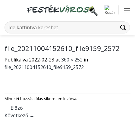
Skip
to
content
Keresés
a
következőre:
file_20211004152610_file9159_2572
Publikálva
2022-02-23
at
360 × 252
in
file_20211004152610_file9159_2572
Mindkét hozzászólás sikeresen lezárva.
←
Előző
Következő
→