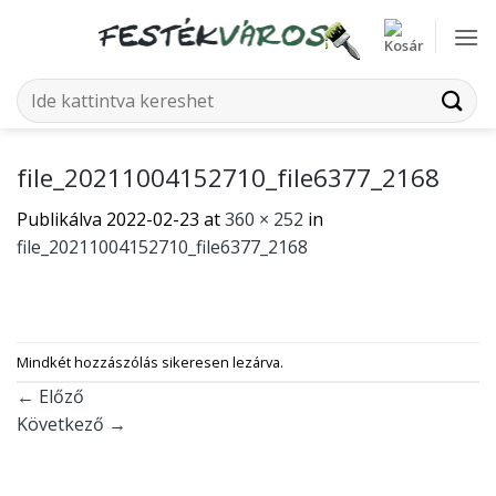
Skip
to
content
Keresés
a
következőre:
file_20211004152710_file6377_2168
Publikálva
2022-02-23
at
360 × 252
in
file_20211004152710_file6377_2168
Mindkét hozzászólás sikeresen lezárva.
←
Előző
Következő
→