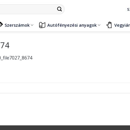
S
Szerszámok
Autófényezési anyagok
Vegyiá
674
_file7027_8674