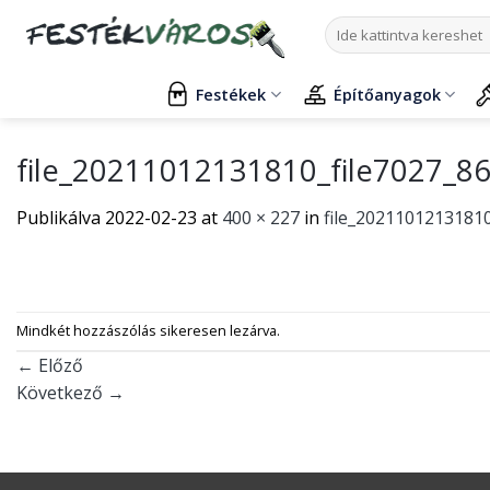
Skip
Keresés
to
a
content
következőre:
Festékek
Építőanyagok
file_20211012131810_file7027_8
Publikálva
2022-02-23
at
400 × 227
in
file_20211012131810
Mindkét hozzászólás sikeresen lezárva.
←
Előző
Következő
→