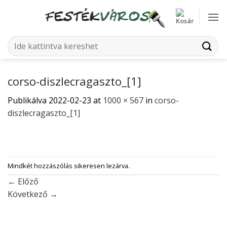
Skip
to
content
Keresés
a
következőre:
corso-diszlecragaszto_[1]
Publikálva
2022-02-23
at
1000 × 567
in
corso-
diszlecragaszto_[1]
Mindkét hozzászólás sikeresen lezárva.
←
Előző
Következő
→