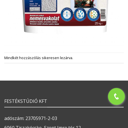
Mindkét hozzászólás sikeresen lezárva.
FESTÉKSTÚDIÓ KFT
adószám: 23705971-2-03
6060 Tiszakécske, Szent Imre tér 12