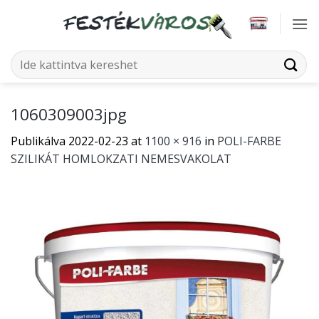
Skip
to
content
Keresés
a
következőre:
1060309003jpg
Publikálva
2022-02-23
at
1100 × 916
in
POLI-FARBE
SZILIKÁT HOMLOKZATI NEMESVAKOLAT