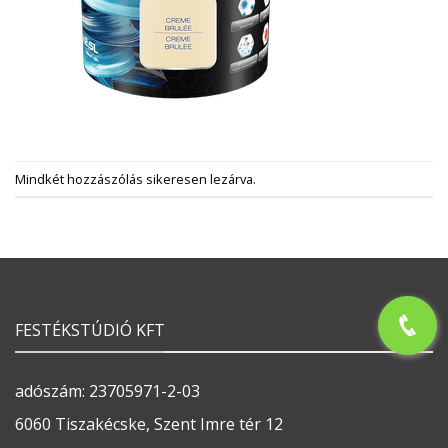
Mindkét hozzászólás sikeresen lezárva.
FESTÉKSTÚDIÓ KFT
adószám: 23705971-2-03
6060 Tiszakécske, Szent Imre tér 12