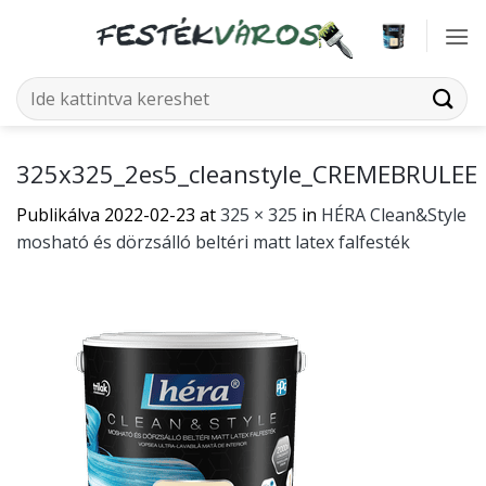
Skip
to
content
Keresés
a
következőre:
325x325_2es5_cleanstyle_CREMEBRULEE
Publikálva
2022-02-23
at
325 × 325
in
HÉRA Clean&Style
mosható és dörzsálló beltéri matt latex falfesték