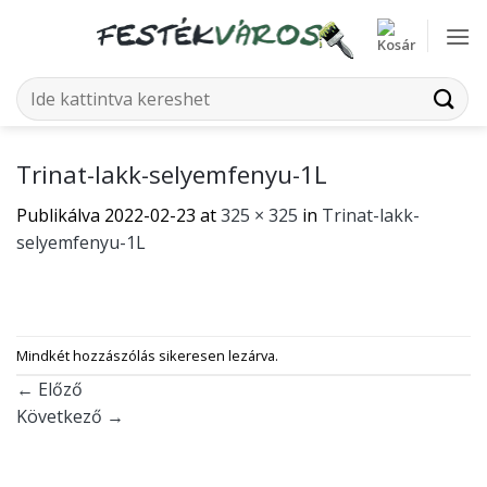
Skip
to
content
Keresés
a
következőre:
Trinat-lakk-selyemfenyu-1L
Publikálva
2022-02-23
at
325 × 325
in
Trinat-lakk-
selyemfenyu-1L
Mindkét hozzászólás sikeresen lezárva.
←
Előző
Következő
→