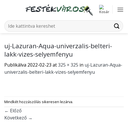
Skip
to
content
Keresés
a
következőre:
uj-Lazuran-Aqua-univerzalis-belteri-
lakk-vizes-selyemfenyu
Publikálva
2022-02-23
at
325 × 325
in
uj-Lazuran-Aqua-
univerzalis-belteri-lakk-vizes-selyemfenyu
Mindkét hozzászólás sikeresen lezárva.
←
Előző
Következő
→