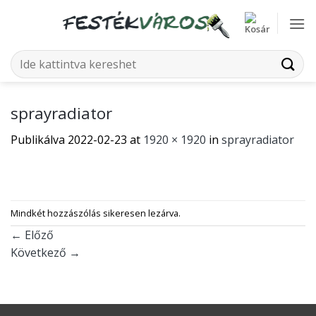
Skip
to
content
Keresés
a
következőre:
sprayradiator
Publikálva
2022-02-23
at
1920 × 1920
in
sprayradiator
Mindkét hozzászólás sikeresen lezárva.
←
Előző
Következő
→