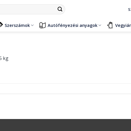
S
Szerszámok
Autófényezési anyagok
Vegyiá
5 kg