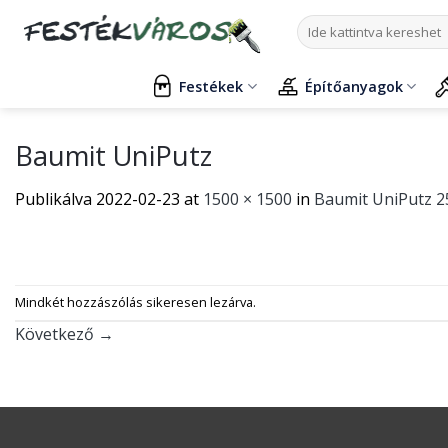
Skip
Keresés
to
a
content
következőre:
Festékek
Építőanyagok
Baumit UniPutz
Publikálva
2022-02-23
at
1500 × 1500
in
Baumit UniPutz 2
Mindkét hozzászólás sikeresen lezárva.
Következő
→