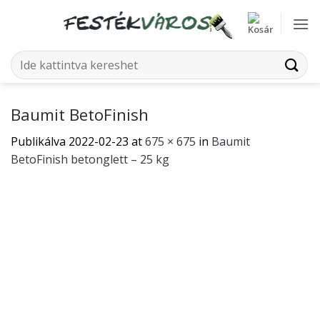
Skip
to
content
Keresés
a
következőre:
Baumit BetoFinish
Publikálva
2022-02-23
at
675 × 675
in
Baumit
BetoFinish betonglett – 25 kg