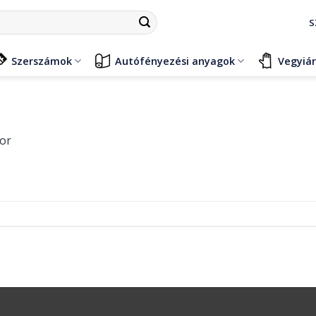
S
Szerszámok
Autófényezési anyagok
Vegyiá
or