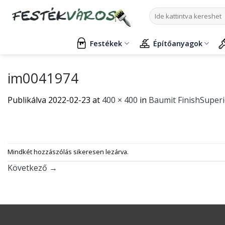
Skip
Keresés
to
a
content
következőre:
Festékek
Építőanyagok
im0041974
Publikálva
2022-02-23
at
400 × 400
in
Baumit FinishSuperi
Mindkét hozzászólás sikeresen lezárva.
Következő
→