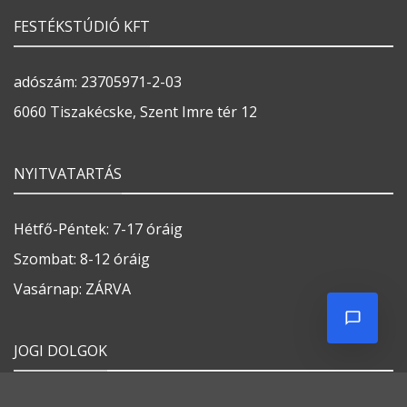
Általános szerződési feltételek
Ellállási nyilatkozat
Adatvédelmi tájékoztató
Impresszum
Weboldalt készítette:
FESTÉKBOLTUNK ÉRTÉKESÍTÉSI TERÜLETEI
COOKIE SZABÁLYZAT
COOKIE SZABÁLYZAT
Minden jog fenntartva 2026 ©
Festékváros