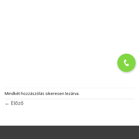
FESTÉKSTÚDIÓ KFT
adószám: 23705971-2-03
6060 Tiszakécske, Szent Imre tér 12
NYITVATARTÁS
Hétfő-Péntek: 7-17 óráig
Szombat: 8-12 óráig
Vasárnap: ZÁRVA
JOGI DOLGOK