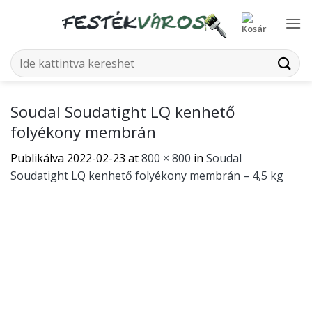
Skip
to
content
Keresés
a
következőre:
Soudal Soudatight LQ kenhető
folyékony membrán
Publikálva
2022-02-23
at
800 × 800
in
Soudal
Soudatight LQ kenhető folyékony membrán – 4,5 kg
Mindkét hozzászólás sikeresen lezárva.
←
Előző