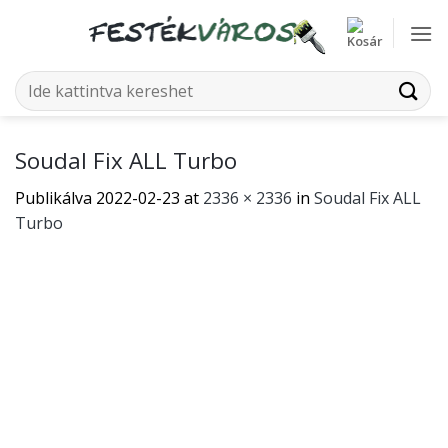
Skip
to
content
Keresés
a
következőre:
Soudal Fix ALL Turbo
Publikálva
2022-02-23
at
2336 × 2336
in
Soudal Fix ALL
Turbo
Mindkét hozzászólás sikeresen lezárva.
←
Előző
Következő
→