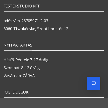
Általános szerződési feltételek
Ellállási nyilatkozat
Adatvédelmi tájékoztató
Impresszum
Weboldalt készítette:
FESTÉKBOLTUNK ÉRTÉKESÍTÉSI TERÜLETEI
COOKIE SZABÁLYZAT
COOKIE SZABÁLYZAT
Minden jog fenntartva 2026 ©
Festékváros