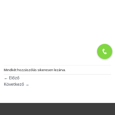
FESTÉKSTÚDIÓ KFT
adószám: 23705971-2-03
6060 Tiszakécske, Szent Imre tér 12
NYITVATARTÁS
Hétfő-Péntek: 7-17 óráig
Szombat: 8-12 óráig
Vasárnap: ZÁRVA
JOGI DOLGOK