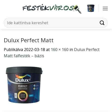
Skip
to
content
Keresés
a
következőre:
Dulux Perfect Matt
Publikálva
2022-03-18
at
160 × 160
in
Dulux Perfect
Matt falfesték – bázis