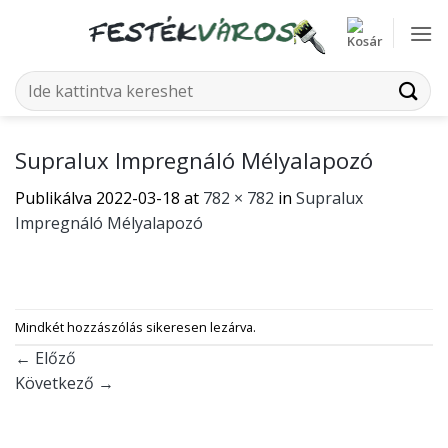
Skip
to
content
Keresés
a
következőre:
Supralux Impregnáló Mélyalapozó
Publikálva
2022-03-18
at
782 × 782
in
Supralux
Impregnáló Mélyalapozó
Mindkét hozzászólás sikeresen lezárva.
←
Előző
Következő
→