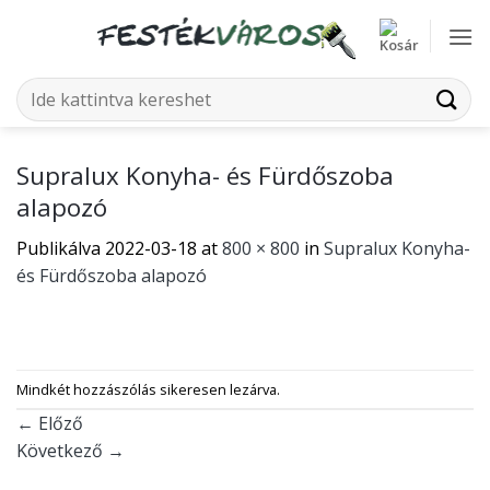
Skip
to
content
Keresés
a
következőre:
Supralux Konyha- és Fürdőszoba
alapozó
Publikálva
2022-03-18
at
800 × 800
in
Supralux Konyha-
és Fürdőszoba alapozó
Mindkét hozzászólás sikeresen lezárva.
←
Előző
Következő
→