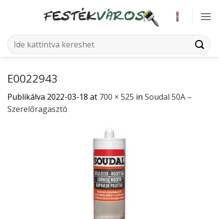
Skip
to
content
Keresés
a
következőre:
E0022943
Publikálva
2022-03-18
at
700 × 525
in
Soudal 50A –
Szerelőragasztó