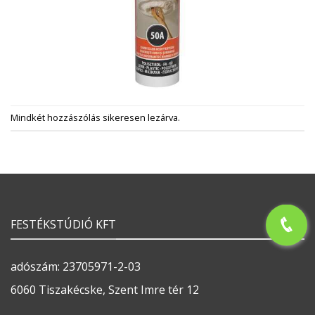
Mindkét hozzászólás sikeresen lezárva.
FESTÉKSTÚDIÓ KFT
adószám: 23705971-2-03
6060 Tiszakécske, Szent Imre tér 12