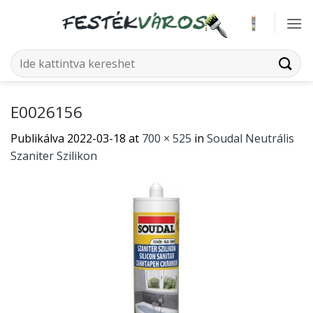
Skip
to
content
Keresés
a
következőre:
E0026156
Publikálva
2022-03-18
at
700 × 525
in
Soudal Neutrális
Szaniter Szilikon