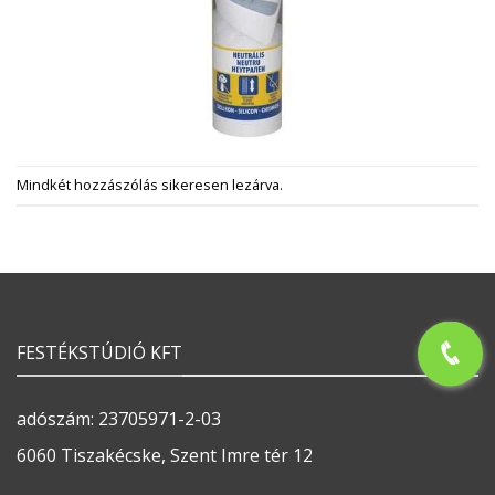
Mindkét hozzászólás sikeresen lezárva.
FESTÉKSTÚDIÓ KFT
adószám: 23705971-2-03
6060 Tiszakécske, Szent Imre tér 12