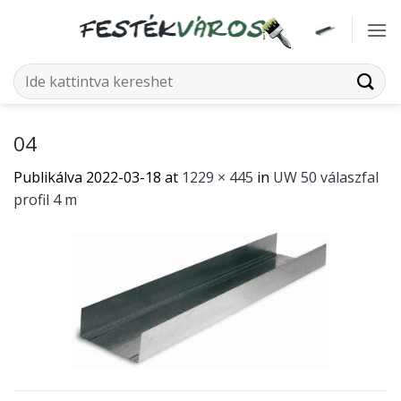
Skip
to
content
Keresés
a
következőre:
04
Publikálva
2022-03-18
at
1229 × 445
in
UW 50 válaszfal
profil 4 m