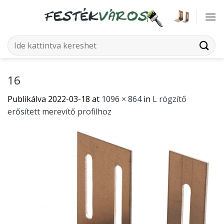
Skip
to
content
Keresés
a
következőre:
16
Publikálva
2022-03-18
at
1096 × 864
in
L rögzítő
erősített merevítő profilhoz