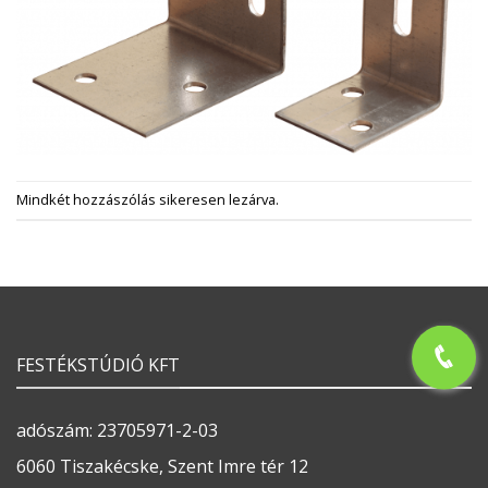
Mindkét hozzászólás sikeresen lezárva.
FESTÉKSTÚDIÓ KFT
adószám: 23705971-2-03
6060 Tiszakécske, Szent Imre tér 12