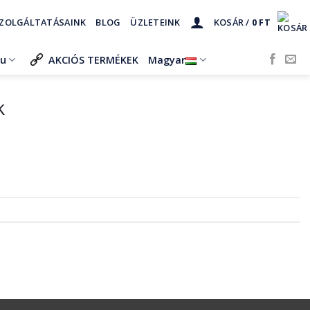
ZOLGÁLTATÁSAINK
BLOG
ÜZLETEINK
KOSÁR /
0
FT
ru
AKCIÓS TERMÉKEK
Magyar
k