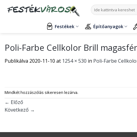
Skip
Keresés
to
a
content
következőre:
Festékek
Építőanyagok
Poli-Farbe Cellkolor Brill magasf
Publikálva
2020-11-10
at
1254 × 530
in
Poli-Farbe Cellkol
Mindkét hozzászólás sikeresen lezárva.
←
Előző
Következő
→