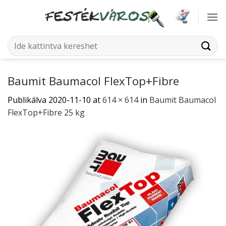
Skip
to
content
Keresés
a
következőre:
Baumit Baumacol FlexTop+Fibre
Publikálva
2020-11-10
at
614 × 614
in
Baumit Baumacol
FlexTop+Fibre 25 kg