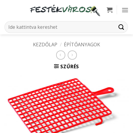
Skip
to
content
Keresés
a
következőre:
KEZDŐLAP
/
ÉPÍTŐANYAGOK
SZŰRÉS