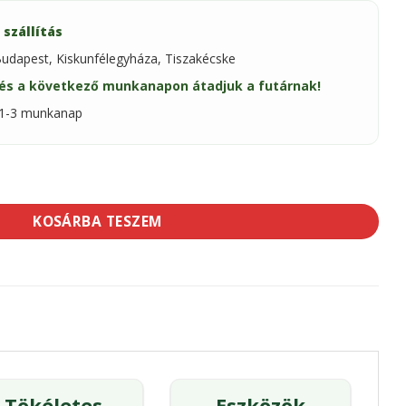
 szállítás
Budapest, Kiskunfélegyháza, Tiszakécske
és a következő munkanapon átadjuk a futárnak!
: 1-3 munkanap
 28x13cm 30910 mennyiség
KOSÁRBA TESZEM
Tökéletes
Eszközök