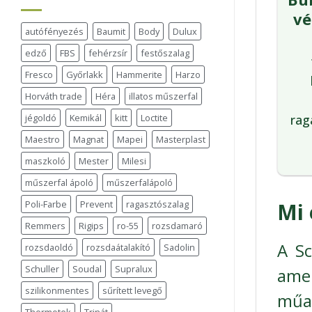
v
autófényezés
Baumit
Body
Dulux
edző
FBS
fehérzsír
festőszalag
Fresco
Győrlakk
Hammerite
Harzo
Horváth trade
Héra
illatos műszerfal
rag
jégoldó
Kemikál
kitt
Loctite
Maestro
Magnat
Mapei
Masterplast
maszkoló
Mester
Milesi
műszerfal ápoló
műszerfalápoló
Poli-Farbe
Prevent
ragasztószalag
Mi 
Remmers
Rigips
ro-55
rozsdamaró
A Sc
rozsdaoldó
rozsdaátalakító
Sadolin
Schuller
Soudal
Supralux
amel
szilikonmentes
sűrített levegő
műan