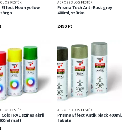
OLOS FESTÉK
AEROSZOLOS FESTÉK
 Effect Neon yellow
Prisma Tech Anti-Rust grey
 sárga
400ml, szürke
t
2490
Ft
OLOS FESTÉK
AEROSZOLOS FESTÉK
 Color RAL színes akril
Prisma Effect Antik black 400ml,
400ml matt
fekete
t