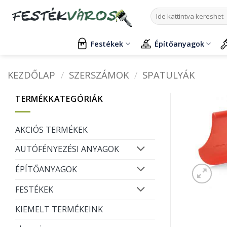
Skip
Keresés
to
a
content
következőre:
Festékek
Építőanyagok
KEZDŐLAP
/
SZERSZÁMOK
/
SPATULYÁK
TERMÉKKATEGÓRIÁK
AKCIÓS TERMÉKEK
AUTÓFÉNYEZÉSI ANYAGOK
ÉPÍTŐANYAGOK
FESTÉKEK
KIEMELT TERMÉKEINK