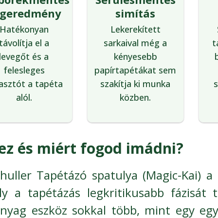
égeredmény
simítás
Hatékonyan
Lekerekített
távolítja el a
sarkaival még a
t
levegőt és a
kényesebb
felesleges
papírtapétákat sem
asztót a tapéta
szakítja ki munka
s
alól.
közben.
ez és miért fogod imádni?
huller Tapétázó spatulya (Magic-Kai) a 
y a tapétázás legkritikusabb fázisát t
yag eszköz sokkal több, mint egy egy