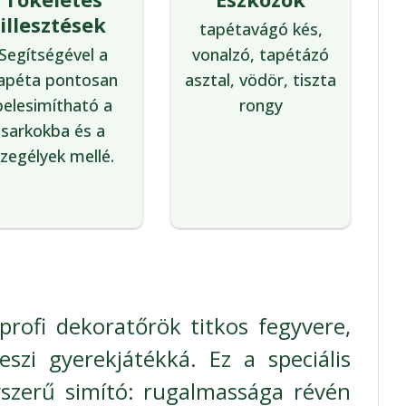
illesztések
tapétavágó kés,
Segítségével a
vonalzó, tapétázó
apéta pontosan
asztal, vödör, tiszta
belesimítható a
rongy
sarkokba és a
zegélyek mellé.
profi dekoratőrök titkos fegyvere,
eszi gyerekjátékká. Ez a speciális
szerű simító: rugalmassága révén