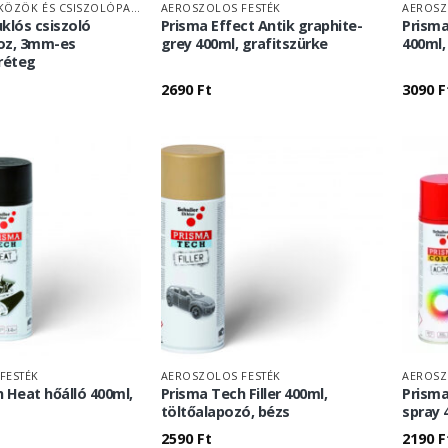
CSISZOLÓESZKÖZÖK ÉS CSISZOLÓPAPÍR
AEROSZOLOS FESTÉK
AEROSZ
klós csiszoló
Prisma Effect Antik graphite-
Prisma
oz, 3mm-es
grey 400ml, grafitszürke
400ml,
réteg
2690
Ft
3090
F
FESTÉK
AEROSZOLOS FESTÉK
AEROSZ
 Heat hőálló 400ml,
Prisma Tech Filler 400ml,
Prisma
töltőalapozó, bézs
spray 
2590
Ft
2190
F