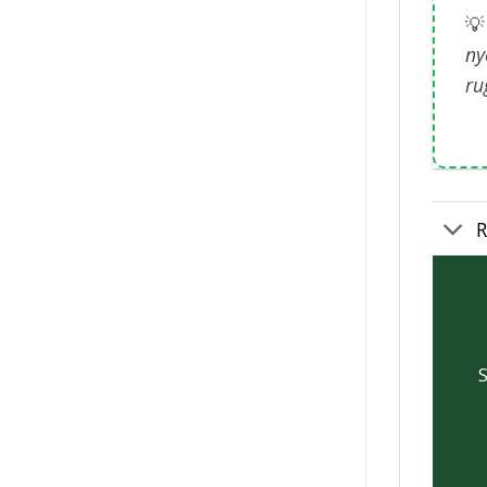

ny
ru
R