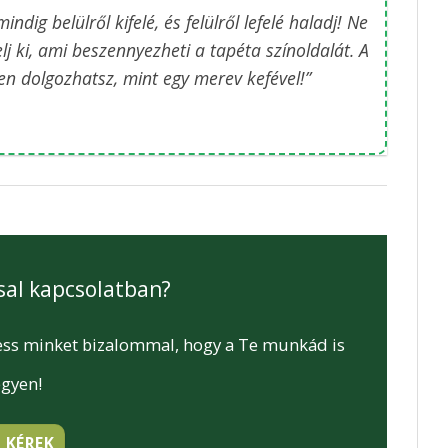
dig belülről kifelé, és felülről lefelé haladj! Ne
j ki, ami beszennyezheti a tapéta színoldalát. A
en dolgozhatsz, mint egy merev kefével!”
sal kapcsolatban?
eress minket bizalommal, hogy a Te munkád is
egyen!
 KÉREK