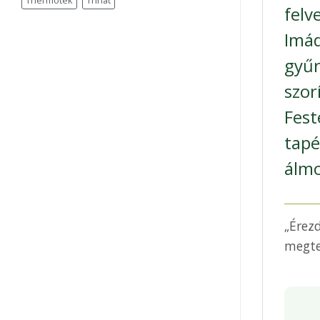
Thermotek
Trinát
felv
Imá
gyűr
szor
Fest
tap
álmo
„Érez
megte