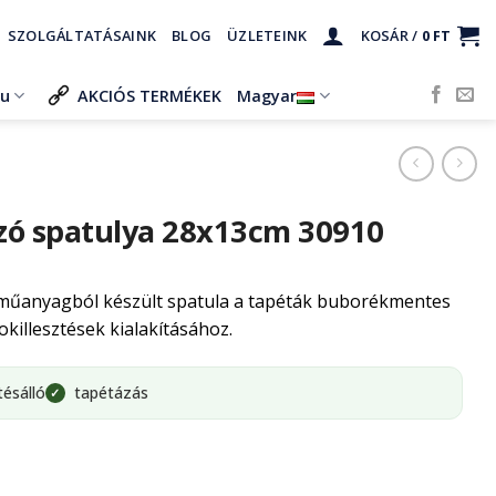
SZOLGÁLTATÁSAINK
BLOG
ÜZLETEINK
KOSÁR /
0
FT
ru
AKCIÓS TERMÉKEK
Magyar
ázó spatulya 28x13cm 30910
 műanyagból készült spatula a tapéták buborékmentes
okillesztések kialakításához.
tésálló
tapétázás
✓