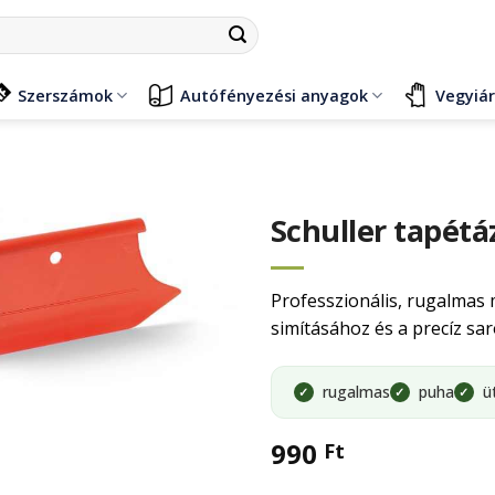
Szerszámok
Autófényezési anyagok
Vegyiá
Schuller tapét
Professzionális, rugalmas
simításához és a precíz sar
rugalmas
puha
ü
✓
✓
✓
990
Ft