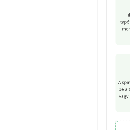
I
tapét
men
A spa
be a 
vagy 