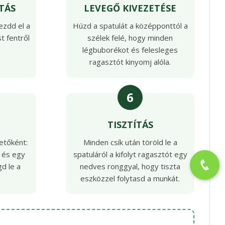
TÁS
LEVEGŐ KIVEZETÉSE
ezdd el a
Húzd a spatulát a középponttól a
t fentről
szélek felé, hogy minden
légbuborékot és felesleges
ragasztót kinyomj alóla.
6
TISZTÍTÁS
etőként:
Minden csík után töröld le a
, és egy
spatuláról a kifolyt ragasztót egy
d le a
nedves ronggyal, hogy tiszta
eszközzel folytasd a munkát.