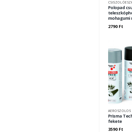
Polopad csu
teleszkóph
mohagumi 
2790
Ft
AEROSZOLOS 
Prisma Tech
fekete
3590
Ft