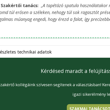

Szakértői tanács:
„A tapétázó spatula használatakor min
omd túl erősen a széleken, nehogy túl sok ragasztót présel
galmas műanyag engedi, hogy érezd a falat, így precízebb
észletes technikai adatok
Kérdésed maradt a felújítás
Szakértő kollégáink szívesen segítenek a választásban! K
igazi sikerélmény l
SZAKMAI TANÁCSOT