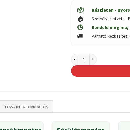
📦
Készleten - gyors
🏠
Személyes átvétel: 
🕒
Rendeld meg ma, 
🚚
Várható kézbesítés
Schuller tapétázó spatulya
TOVÁBBI INFORMÁCIÓK
borékmentes
Sérülésmentes