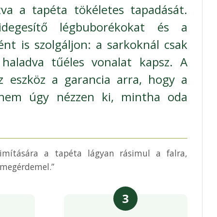
ítva a tapéta tökéletes tapadását.
idegesítő légbuborékokat és a
nt is szolgáljon: a sarkoknál csak
 haladva tűéles vonalat kapsz. A
z eszköz a garancia arra, hogy a
anem úgy nézzen ki, mintha oda
mítására a tapéta lágyan rásimul a falra,
 megérdemel.”
3