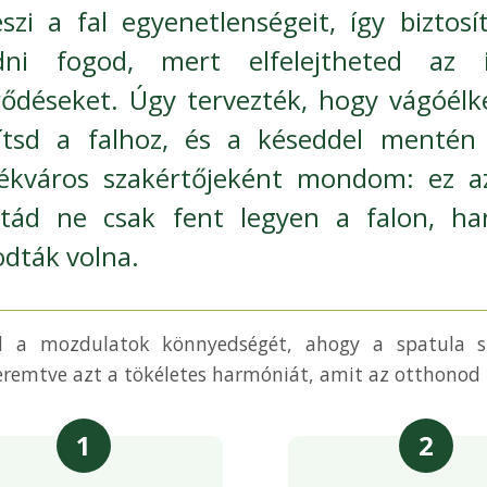
eszi a fal egyenetlenségeit, így biztos
dni fogod, mert elfelejtheted az 
ődéseket. Úgy tervezték, hogy vágóélké
ítsd a falhoz, és a késeddel mentén
ékváros szakértőjeként mondom: ez a
étád ne csak fent legyen a falon, h
dták volna.
d a mozdulatok könnyedségét, ahogy a spatula si
remtve azt a tökéletes harmóniát, amit az otthonod
1
2