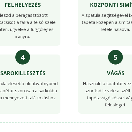
FELHELYEZÉS
KÖZPONTI SIMÍ
lleszd a beragasztózott
A spatula segítségével k
acsíkot a falra a felső széle
tapéta közepén a simítás
tén, ügyelve a függőleges
lefelé haladva.
irányra.
4
5
SAROKILLESZTÉS
VÁGÁS
tula élesebb oldalával nyomd
Használd a spatulát vez
tapétát szorosan a sarkokba
szorítsd le vele a szélt
a mennyezeti találkozáshoz.
tapétavágó késsel vág
felesleget.