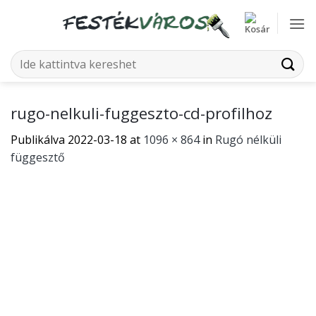
Skip
to
content
Keresés
a
következőre:
rugo-nelkuli-fuggeszto-cd-profilhoz
Publikálva
2022-03-18
at
1096 × 864
in
Rugó nélküli
függesztő