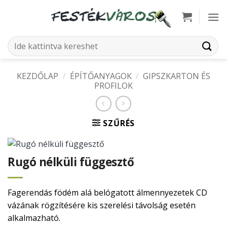
Skip
to
content
Keresés
a
következőre:
KEZDŐLAP
/
ÉPÍTŐANYAGOK
/
GIPSZKARTON ÉS
PROFILOK
SZŰRÉS
Rugó nélküli függesztő
Fagerendás födém alá belógatott álmennyezetek CD
vázának rögzítésére kis szerelési távolság esetén
alkalmazható.