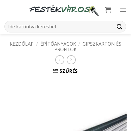
Skip
to
content
Keresés
a
következőre:
KEZDŐLAP
/
ÉPÍTŐANYAGOK
/
GIPSZKARTON ÉS
PROFILOK
SZŰRÉS