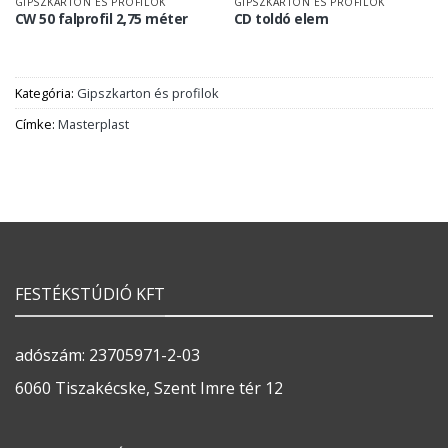
GIPSZKARTON ÉS PROFILOK
GIPSZKARTON ÉS PROFILOK
CW 50 falprofil 2,75 méter
CD toldó elem
Kategória:
Gipszkarton és profilok
Címke:
Masterplast
FESTÉKSTÚDIÓ KFT
adószám: 23705971-2-03
6060 Tiszakécske, Szent Imre tér 12