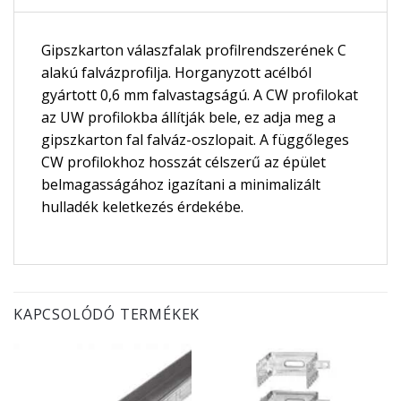
Gipszkarton válaszfalak profilrendszerének C
alakú falvázprofilja. Horganyzott acélból
gyártott 0,6 mm falvastagságú. A CW profilokat
az UW profilokba állítják bele, ez adja meg a
gipszkarton fal falváz-oszlopait. A függőleges
CW profilokhoz hosszát célszerű az épület
belmagasságához igazítani a minimalizált
hulladék keletkezés érdekébe.
KAPCSOLÓDÓ TERMÉKEK