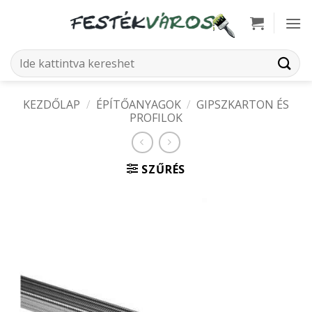
Skip
to
content
Keresés
a
következőre:
KEZDŐLAP
/
ÉPÍTŐANYAGOK
/
GIPSZKARTON ÉS
PROFILOK
SZŰRÉS