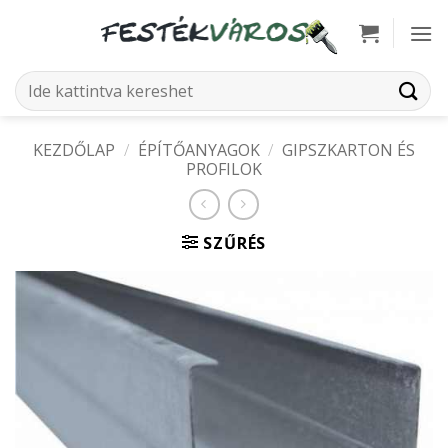
Skip
to
content
Keresés
a
következőre:
KEZDŐLAP
/
ÉPÍTŐANYAGOK
/
GIPSZKARTON ÉS
PROFILOK
SZŰRÉS