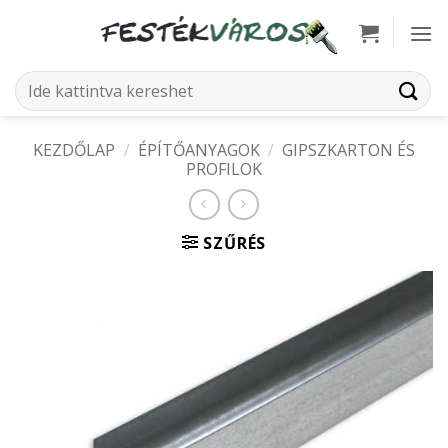
Skip
to
content
Keresés
a
következőre:
KEZDŐLAP
/
ÉPÍTŐANYAGOK
/
GIPSZKARTON ÉS
PROFILOK
SZŰRÉS