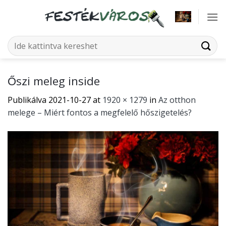
Skip
to
content
Keresés
a
következőre:
Őszi meleg inside
Publikálva
2021-10-27
at
1920 × 1279
in
Az otthon
melege – Miért fontos a megfelelő hőszigetelés?